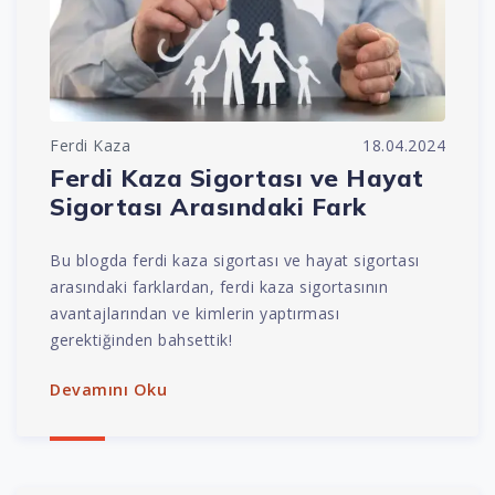
Ferdi Kaza
18.04.2024
Ferdi Kaza Sigortası ve Hayat
Sigortası Arasındaki Fark
Bu blogda ferdi kaza sigortası ve hayat sigortası
arasındaki farklardan, ferdi kaza sigortasının
avantajlarından ve kimlerin yaptırması
gerektiğinden bahsettik!
Devamını Oku