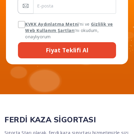
KVKK Aydınlatma Metni
'ni ve
Gizlilik ve
Web Kullanım Şartları
'nı okudum,
onaylıyorum
Fiyat Teklifi Al
FERDİ KAZA SİGORTASI
Sigorta Starı olarak, ferdi kaza sigortası hizmetimizle sizi