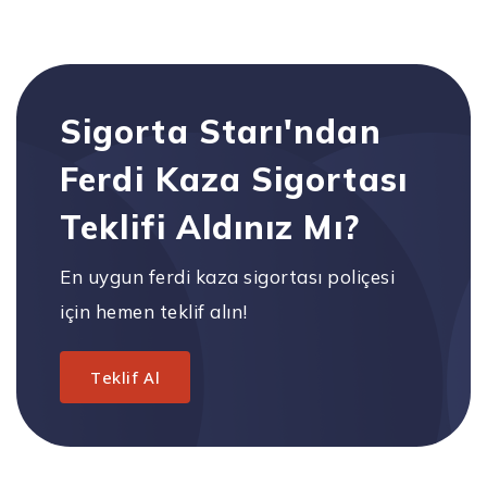
düzenler. Bu sayede sigortanızı kolayca
Ferdi Kaza Sigortası fiyatları kişiye göre değişiklik
yaptırabilir ve güvence altına alabilirsiniz.
göstermektedir. Size özel sunacağımız ferdi kaza
sigortası fiyatlarını değerlendirmek için hemen
teklif alabilirsiniz.
Sigorta Starı'ndan
Ferdi Kaza Sigortası
Teklifi Aldınız Mı?
En uygun ferdi kaza sigortası poliçesi
için hemen teklif alın!
Teklif Al