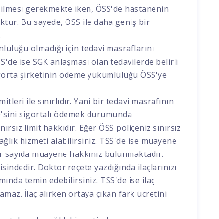
dilmesi gerekmekte iken, ÖSS'de hastanenin
tur. Bu sayede, ÖSS ile daha geniş bir
.
uluğu olmadığı için tedavi masraflarını
S'de ise SGK anlaşması olan tedavilerde belirli
igorta şirketinin ödeme yükümlülüğü ÖSS'ye
tleri ile sınırlıdır. Yani bir tedavi masrafının
20'sini sigortalı ödemek durumunda
ınırsız limit hakkıdır. Eğer ÖSS poliçeniz sınırsız
ğlık hizmeti alabilirsiniz. TSS'de ise muayene
i bir sayıda muayene hakkınız bulunmaktadır.
sindedir. Doktor reçete yazdığında ilaçlarınızı
ında temin edebilirsiniz. TSS'de ise ilaç
maz. İlaç alırken ortaya çıkan fark ücretini