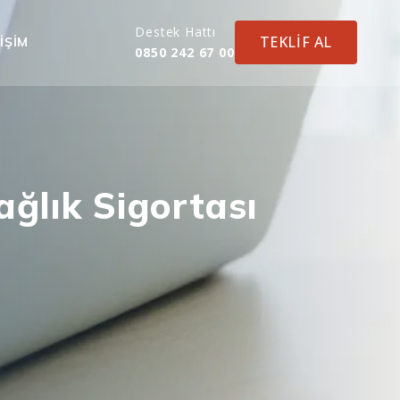
Destek Hattı
TEKLİF AL
IŞIM
0850 242 67 00
ağlık Sigortası