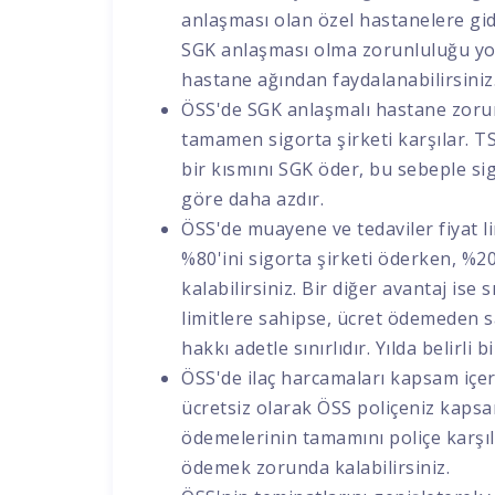
anlaşması olan özel hastanelere gi
SGK anlaşması olma zorunluluğu yok
hastane ağından faydalanabilirsiniz
ÖSS'de SGK anlaşmalı hastane zorunl
tamamen sigorta şirketi karşılar. TS
bir kısmını SGK öder, bu sebeple s
göre daha azdır.
ÖSS'de muayene ve tedaviler fiyat limi
%80'ini sigorta şirketi öderken, %
kalabilirsiniz. Bir diğer avantaj ise s
limitlere sahipse, ücret ödemeden sa
hakkı adetle sınırlıdır. Yılda belirl
ÖSS'de ilaç harcamaları kapsam içeri
ücretsiz olarak ÖSS poliçeniz kapsam
ödemelerinin tamamını poliçe karşıla
ödemek zorunda kalabilirsiniz.