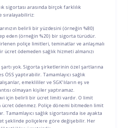
ık sigortası arasında birçok farklılık
 sıralayabiliriz:
arınızın belirli bir yüzdesini (örneğin %80)
lep eden (örneğin %20) bir sigorta türüdür.
rlenen poliçe limitleri, teminatlar ve anlaşmalı
bir ücret ödemeden sağlık hizmeti almanızı
şartı yok. Sigorta şirketlerinin özel şartlarına
es ÖSS yaptırabilir. Tamamlayıcı sağlık
lışanlar, emeklililer ve SGK'lıların eş ve
antısı olmayan kişiler yaptıramaz.
için belirli bir ücret limiti vardır. O limit
çin ücret ödenmez. Poliçe dönemi bitmeden limit
lar. Tamamlayıcı sağlık sigortasında ise ayakta
det şeklinde poliçelere göre değişebilir. Her