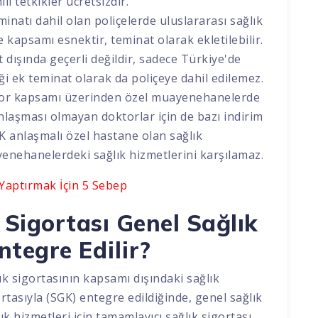
il tetkikler ücretsizdir.
minatı dahil olan poliçelerde uluslararası sağlık
içe kapsamı esnektir, teminat olarak ekletilebilir.
t dışında geçerli değildir, sadece Türkiye'de
ği ek teminat olarak da poliçeye dahil edilemez.
ktor kapsamı üzerinden özel muayenehanelerde
 anlaşması olmayan doktorlar için de bazı indirim
GK anlaşmalı özel hastane olan sağlık
yenehanelerdeki sağlık hizmetlerini karşılamaz.
 Yaptırmak İçin 5 Sebep
Sigortası Genel Sağlık
Entegre Edilir?
ık sigortasının kapsamı dışındaki sağlık
ortasıyla (SGK) entegre edildiğinde, genel sağlık
k hizmetleri için tamamlayıcı sağlık sigortası