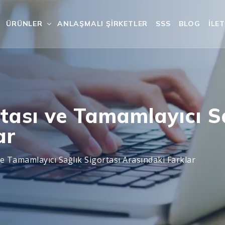
ÜRÜNLER
ANLAŞMALI ŞIRKETLER
SSS
BLOG
İLET
rtası ve Tamamlayıcı S
ar
ve Tamamlayıcı Sağlık Sigortası Arasındaki Farklar