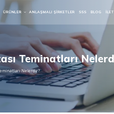
ÜRÜNLER
ANLAŞMALI ŞIRKETLER
SSS
BLOG
İLET
ası Teminatları Nelerd
eminatları Nelerdir?