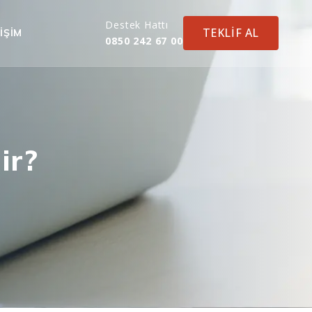
Destek Hattı
TEKLİF AL
IŞIM
0850 242 67 00
ir?